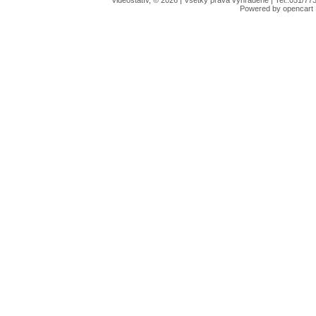
Videostatív, © 2026 | Všetky práva vyhradené | Tel.:051/
Powered by opencart |