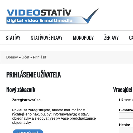
STATÍVY
STATÍVOVÉ HLAVY
MONOPODY
ŽERIAVY
C
Domov
»
Účet
»
Prihlásiť
PRIHLÁSENIE UŽÍVATEĽA
Nový zákazník
Vracajúci
Zaregistrovať sa
Už som z
Pokiaľ sa zaregistrujete, budete mať možnosť
E-mailo
rýchlejšieho nákupu, byť informovaný(a) o stavu
objednávky a sledovať všetky Vaše predchádzajúce
objednávky.
Heslo:
POKRAČOVAŤ