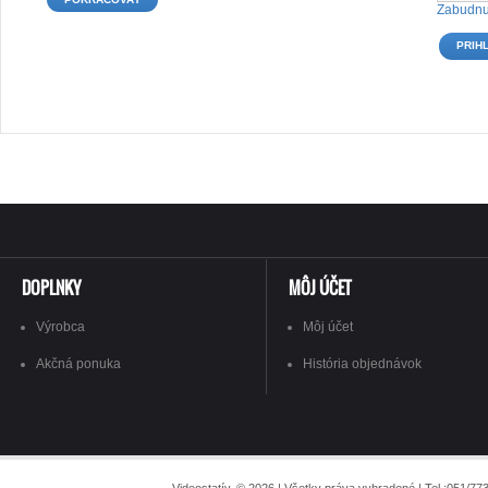
Zabudnu
DOPLNKY
MÔJ ÚČET
Výrobca
Môj účet
Akčná ponuka
História objednávok