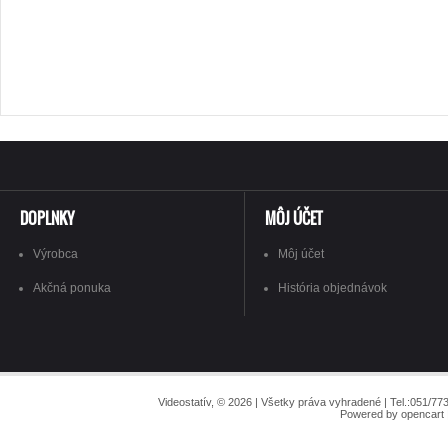
DOPLNKY
MÔJ ÚČET
Výrobca
Môj účet
Akčná ponuka
História objednávok
Videostatív, © 2026 | Všetky práva vyhradené | Tel.:051/
Powered by opencart |