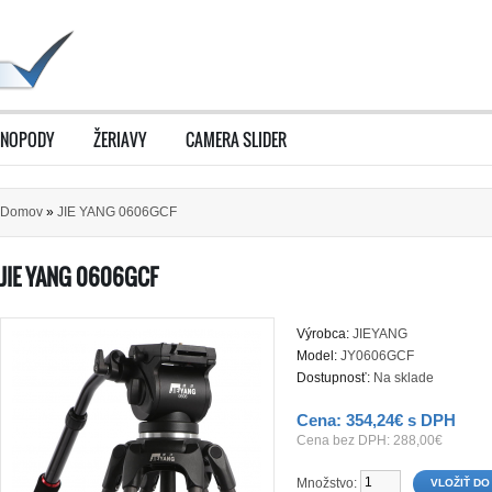
NOPODY
ŽERIAVY
CAMERA SLIDER
Domov
»
JIE YANG 0606GCF
JIE YANG 0606GCF
Výrobca:
JIEYANG
Model:
JY0606GCF
Dostupnosť:
Na sklade
Cena: 354,24€ s DPH
Cena bez DPH: 288,00€
Množstvo: