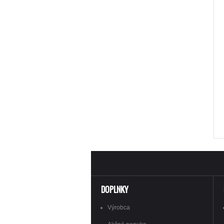
DOPLNKY
Výrobca