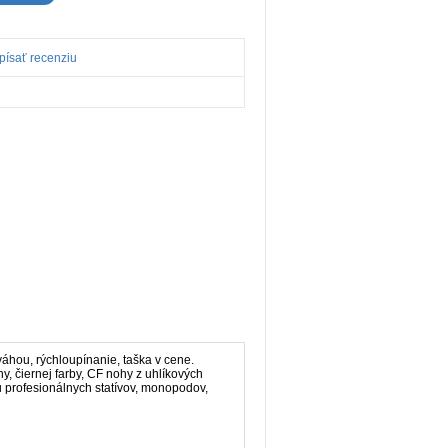
písať recenziu
váhou, rýchloupínanie, taška v cene.
ny, čiernej farby, CF nohy z uhlíkových
cu profesionálnych statívov, monopodov,