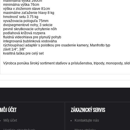
maximálna výška 160cm
minimálna výška 76cm
výška v zloženom stave 81cm
maximálne zaťaženie hlavy 8 kg
hmotnosť setu 3.75 kg
vyvažovacia pologuľa 75mm
dvojsegmentové nohy, 3 sekcie
pevné skrutkovacie uchytenie nôh
podlahová krížová rozpera
fluidná videohlava pre plynulý pohyb
integrovaná bublinková vodováha
rýchloupínací adaptér s poistkou pre osadenie kamery, Manfrotto typ
závit 1/4", 3/8"
kvalitná taška pre celý set
Výrobca ponúka široký sortiment statívov a príslušenstva, tripody, monopody, slid
MÔJ ÚČET
ZÁKAZNICKÝ SERVIS
Môj účet
Kontaktujte nás