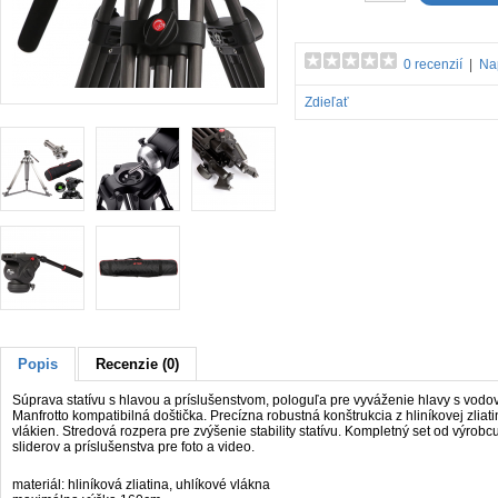
0 recenzií
|
Na
Zdieľať
Popis
Recenzie (0)
Súprava statívu s hlavou a príslušenstvom, pologuľa pre vyváženie hlavy s vodo
Manfrotto kompatibilná doštička. Precízna robustná konštrukcia z hliníkovej zliati
vlákien. Stredová rozpera pre zvýšenie stability statívu. Kompletný set od výrob
sliderov a príslušenstva pre foto a video.
materiál: hliníková zliatina, uhlíkové vlákna